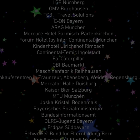
LGB Nürnberg
OMV Burghausen
TQ3 – Travel Solutions
E-ON Bayern
ARAG München
Mercure Hotel Garmisch-Partenkirchen
Forum Hotel (by Inter Continental) München
Kinderhotel Ulrichshof Rimbach
Continental-Temic Ingolstadt
Fa. Caterpillar
OBI-Baumarkt
Maschinenfabrik Reinhausen
nkaufszentren in Traunreut, Abensberg, Weiden, Regensburg,
Mercator Halle Duisburg
Kaiser Bier Salzburg
MTU München
Joska Kristall Bodenmais
Bayerisches Sozialministerium
Bundesinformationsamt
DLRG-Jugend Bayern
Erdgas Südbayern
Schweizer Bund für Elternbildung Bern