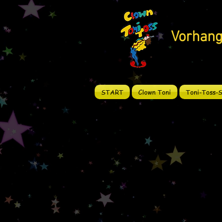
Vorhang
START
Clown Toni
Toni-Toss-