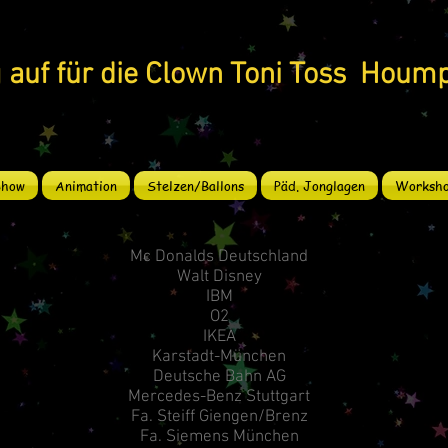
 auf für die Clown Toni Toss Hoump
Show
Animation
Stelzen/Ballons
Päd. Jonglagen
Worksho
Mc Donalds Deutschland
Walt Disney
IBM
O2
IKEA
Karstadt-München
Deutsche Bahn AG
Mercedes-Benz Stuttgart
Fa. Steiff Giengen/Brenz
Fa. Siemens München