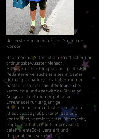
Der erste Hausmeister, den Sie lieben
werden
Hausmeister Anton ist ein chaotischer und
ordnungsbewusster Mensch.
Mit bayerischer Stoigkeit und grotesker
Pedanterie versucht er alles in bester
Ordnung zu halten, gerät aber mit den
Gästen in so manche abenteuerliche,
verzwickte und aberwitzige Situation.
Ausgezeichnet mit der goldenen
Ehrennadel für langjährige
Hausmeistertätigkeit ist er ein "Mach-
Alles", der begrüßt, ordnet, bedient,
kontrolliert, vermisst, putzt, überwacht,
trägt, unterhält, regelt, improvisiert,
belehrt, entzückt, versteht und
Unglaubliches vorführt.